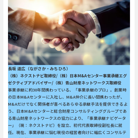
長坂 道広（ながさか・みちひろ）
（株）ネクストナビ取締役/（株）日本M&Aセンター事業承継エグ
ゼクティブアドバイザー/（株）青山財産ネットワークス取締役
事業承継に約30年間携わっている、「事業承継のプロ」。創業時
の日本M&Aセンターに入社し、M&A仲介に長い間携わったが、
M&Aだけでなく関係者が喜べるあらゆる承継手法を提供できるよ
う、日本M&Aセンターと総合財産コンサルティンググループであ
る青山財産ネットワークスの協力により、「事業承継ナビゲータ
ー」（現：ネクストナビ）を設立、初代代表取締役副社長に就
任。現在、事業承継に悩む現役の経営者向けに幅広くコンサルテ