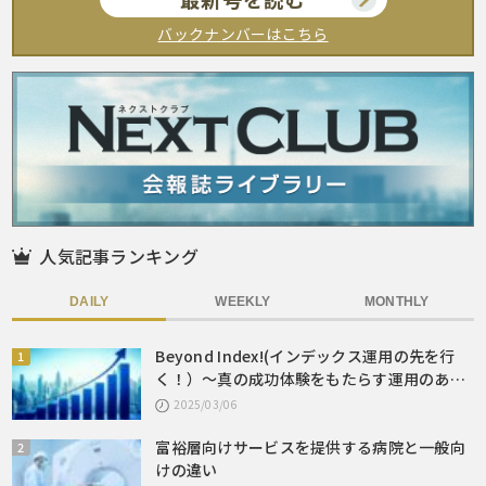
バックナンバーはこちら
人気記事ランキング
DAILY
WEEKLY
MONTHLY
Beyond Index!(インデックス運用の先を行
く！）～真の成功体験をもたらす運用のあり
方とは～
2025/03/06
富裕層向けサービスを提供する病院と一般向
けの違い