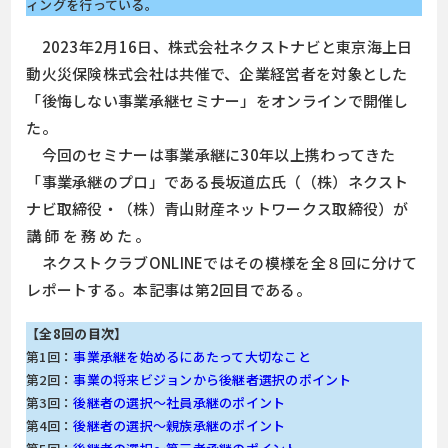
ィングを行っている。
2023年2月16日、株式会社ネクストナビと東京海上日
動火災保険株式会社は共催で、企業経営者を対象とした
「後悔しない事業承継セミナー」をオンラインで開催し
た。
今回のセミナーは事業承継に30年以上携わってきた
「事業承継のプロ」である長坂道広氏（（株）ネクスト
ナビ取締役・（株）青山財産ネットワークス取締役）
が
講師を務めた。
ネクストクラブONLINEではその模様を全８回に分けて
レポートする。本記事は第2回目である。
【全8回の目次】
第1回：
事業承継を始めるにあたって大切なこと
第2回：
事業の将来ビジョンから後継者選択のポイント
第3回：
後継者の選択～社員承継のポイント
第4回：
後継者の選択～親族承継のポイント