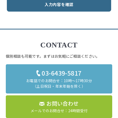
【利用目的】
コンサルティングサービス提供のため
収支・財産状況に関するレポート作成のため
お客様の人生史制作のため
本人確認、申込/登録受付・個人認証・重複登録の確認
CONTACT
サービスに関する書籍、冊子、資料、案内、請求書の
発送
個別相談も可能です。まずはお気軽にご相談ください。
お客様のお問合せ・ご相談・苦情・修理・サポートへ
の対応、確認及び記録
03-6439-5817
サービスの開発その他サービスの改善・向上
お電話でのお問合せ：10時～17時30分
当社の提供するデジタル・サービス（ウェブサイト・
（土日祝日・年末年始を除く）
モバイルアプリなど）におけるお客様の体験の改善・
向上
お問い合わせ
ご案内・電子メール等によるサービス・キャンペーン
メールでのお問合せ：24時間受付
等の広告・情報提供（※１・※２、Cookie・Google