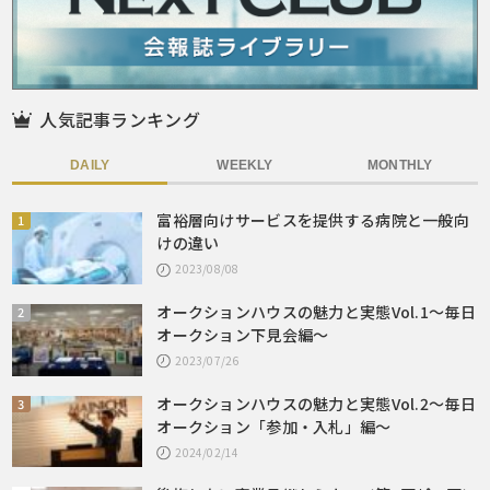
人気記事ランキング
DAILY
WEEKLY
MONTHLY
富裕層向けサービスを提供する病院と一般向
けの違い
2023/08/08
オークションハウスの魅力と実態Vol.1～毎日
オークション下見会編～
2023/07/26
オークションハウスの魅力と実態Vol.2～毎日
オークション「参加・入札」編～
2024/02/14