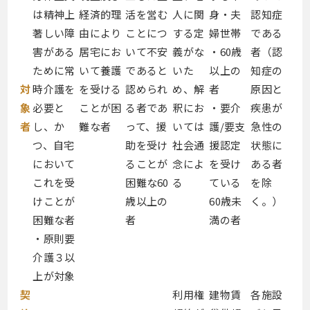
は精神上
経済的理
活を営む
人に関
身・夫
認知症
著しい障
由により
ことにつ
する定
婦世帯
である
害がある
居宅にお
いて不安
義がな
・60歳
者（認
ために常
いて養護
であると
いた
以上の
知症の
対
時介護を
を受ける
認められ
め、解
者
原因と
象
必要と
ことが困
る者であ
釈にお
・要介
疾患が
者
し、か
難な者
って、援
いては
護/要支
急性の
つ、自宅
助を受け
社会通
援認定
状態に
において
ることが
念によ
を受け
ある者
これを受
困難な60
る
ている
を除
けことが
歳以上の
60歳未
く。）
困難な者
者
満の者
・原則要
介護３以
上が対象
契
利用権
建物賃
各施設