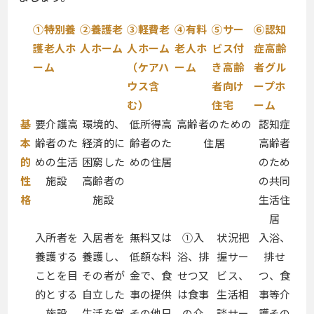
①特別養
②養護老
③軽費老
④有料
⑤サー
⑥認知
護老人ホ
人ホーム
人ホーム
老人ホ
ビス付
症高齢
ーム
（ケアハ
ーム
き高齢
者グル
ウス含
者向け
ープホ
む）
住宅
ーム
基
要介護高
環境的、
低所得高
高齢者のための
認知症
本
齢者のた
経済的に
齢者のた
住居
高齢者
的
めの生活
困窮した
めの住居
のため
性
施設
高齢者の
の共同
格
施設
生活住
居
入所者を
入居者を
無料又は
①入
状況把
入浴、
養護する
養護し、
低額な料
浴、排
握サー
排せ
ことを目
その者が
金で、食
せつ又
ビス、
つ、食
的とする
自立した
事の提供
は食事
生活相
事等介
施設
生活を営
その他日
の介
談サー
護その