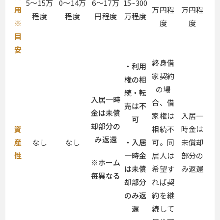
5～15万
0～14万
6～17万
15~300
用
万円程
万円程
程度
程度
円程度
万程度
※
度
度
目
安
終身借
・利用
家契約
権の相
の場
続・転
入居一時
合、借
売は不
金は未償
家権は
入居一
可
却部分の
資
相続不
時金は
み返還
・入居
産
なし
なし
可。同
未償却
一時金
性
居人は
部分の
※ホーム
は未償
希望す
み返還
毎異なる
却部分
れば契
のみ返
約を継
還
続して