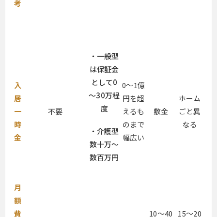
考
・一般型
は保証金
として0
入
0～1億
～30万程
居
円を超
ホーム
度
一
不要
えるも
敷金
ごと異
時
のまで
なる
・介護型
金
幅広い
数十万～
数百万円
月
額
費
10〜40
15〜20