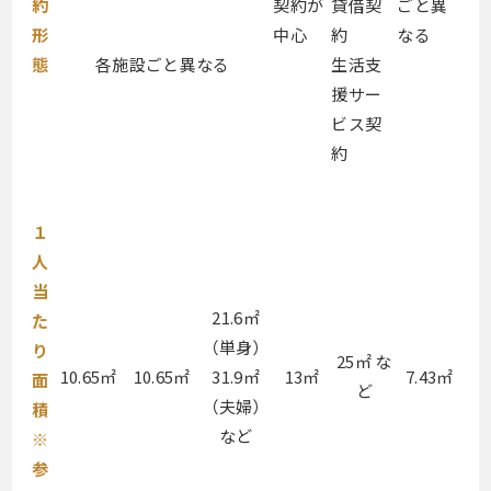
約
契約が
貸借契
ごと異
形
中心
約
なる
態
各施設ごと異なる
生活支
援サー
ビス契
約
１
人
当
21.6㎡
た
（単身）
り
25㎡ な
10.65㎡
10.65㎡
31.9㎡
13㎡
7.43㎡
面
ど
（夫婦）
積
など
※
参