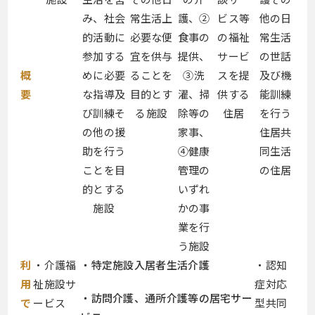
み、社会
常生活上
護、②
ビス等
他の日
的活動に
必要な便
食事の
の福祉
常生活
参加する
宜を供与
提供、
サービ
の世話
概
めに必要
ることを
③洗
スを提
及び機
要
な指導及
目的とす
濯、掃
供する
能訓練
び訓練そ
る施設
除等の
住居
を行う
の他の援
家事、
住居共
助を行う
④健康
同生活
ことを目
管理の
の住居
的とする
いずれ
施設
かの事
業を行
う施設
利
・介護福
・特定施設入居者生活介護
・認知
用
祉施設サ
症対応
・訪問介護、通所介護等の居宅サー
で
ービス
型共同