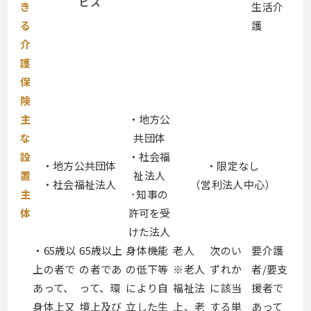
ビス
き
生活介
る
護
介
護
保
険
主
・地方公
な
共団体
設
・社会福
・地方公共団体
・限定なし
置
祉法人
・社会福祉法人
（営利法人中心）
主
･知事の
体
許可を受
けた法人
・65歳以
65歳以上
身体機能
老人
次のい
要介護
上の者で
の者であ
の低下等
※老人
ずれか
者/要支
あって、
って、環
により自
福祉法
に該当
援者で
身体上又
境上及び
立した生
上、老
する単
あって