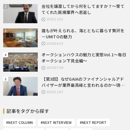
会社を譲渡してから何をしてますか？～育て
てくれた医療業界へ恩返し
2025/12/15
誰もが叶えられる、海とともに暮らす贅沢を
－UMITOの魅力
2026/04/15
オークションハウスの魅力と実態Vol.1～毎日
オークション下見会編～
2023/07/26
【第3回】なぜGAIAのファイナンシャルアド
バイザーが業界最高峰と言われるのか～現況
と今後の展望
2023/11/07
記事をタグから探す
#NEXT COLUMN
#NEXT INTERVIEW
#NEXT REPORT