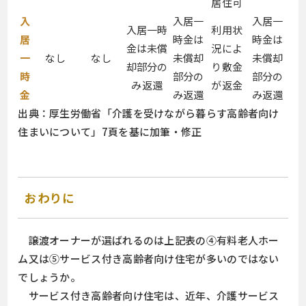
居住可
入
入居一
入居一
入居一時
利用状
居
時金は
時金は
金は未償
況によ
一
なし
なし
未償却
未償却
却部分の
り敷金
時
部分の
部分の
み返還
が返金
金
み返還
み返還
出典：厚生労働省「介護を受けながら暮らす高齢者向け
住まいについて」7頁を基に加筆・修正
おわりに
譲渡オーナーが選ばれるのは上記表の④有料老人ホー
ム又は⑤サービス付き高齢者向け住宅が多いのではない
でしょうか。
サービス付き高齢者向け住宅は、近年、介護サービス