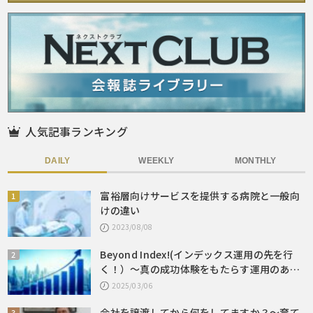
人気記事ランキング
DAILY
WEEKLY
MONTHLY
富裕層向けサービスを提供する病院と一般向
けの違い
2023/08/08
Beyond Index!(インデックス運用の先を行
く！）～真の成功体験をもたらす運用のあり
方とは～
2025/03/06
会社を譲渡してから何をしてますか？～育て