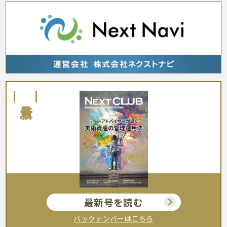
最新号
最新号を読む
バックナンバーはこちら