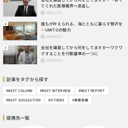
てくれた医療業界へ恩返し
2025/12/15
誰もが叶えられる、海とともに暮らす贅沢を
－UMITOの魅力
2026/04/15
会社を譲渡してから何をしてますか～ワクワ
クすることを行動基準の一つに
2026/03/13
記事をタグから探す
#NEXT COLUMN
#NEXT INTERVIEW
#NEXT REPORT
#NEXT SUGGESTION
#OTHERS
#事業承継
提携先一覧