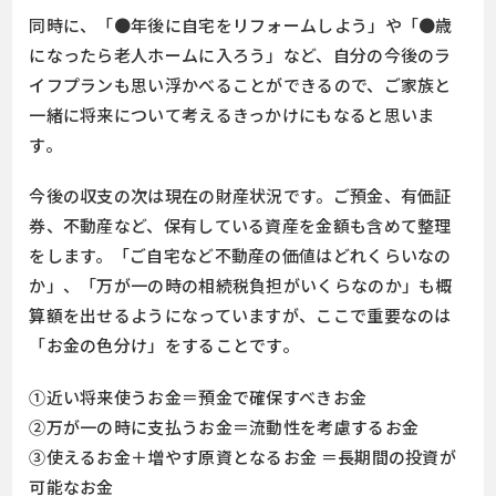
同時に、「●年後に自宅をリフォームしよう」や「●歳
になったら老人ホームに入ろう」など、自分の今後のラ
イフプランも思い浮かべることができるので、ご家族と
一緒に将来について考えるきっかけにもなると思いま
す。
今後の収支の次は現在の財産状況です。ご預金、有価証
券、不動産など、保有している資産を金額も含めて整理
をします。「ご自宅など不動産の価値はどれくらいなの
か」、「万が一の時の相続税負担がいくらなのか」も概
算額を出せるようになっていますが、ここで重要なのは
「お金の色分け」をすることです。
①近い将来使うお金＝預金で確保すべきお金
②万が一の時に支払うお金＝流動性を考慮するお金
③使えるお金＋増やす原資となるお金 ＝長期間の投資が
可能なお金