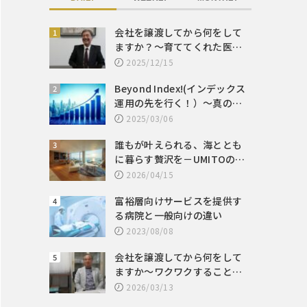
会社を譲渡してから何をして
ますか？～育ててくれた医療
業界へ恩返し
2025/12/15
Beyond Index!(インデックス
運用の先を行く！）～真の成
功体験をもたらす運用のあり
2025/03/06
方とは～
誰もが叶えられる、海ととも
に暮らす贅沢を－UMITOの魅
力
2026/04/15
富裕層向けサービスを提供す
る病院と一般向けの違い
2023/08/08
会社を譲渡してから何をして
ますか～ワクワクすることを
行動基準の一つに
2026/03/13