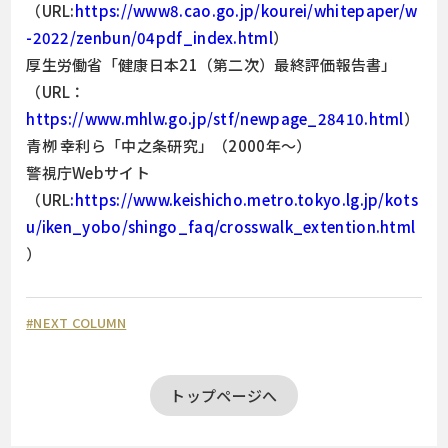
（URL:
https://www8.cao.go.jp/kourei/whitepaper/w
-2022/zenbun/04pdf_index.html
）
厚生労働省「健康日本21（第二次）最終評価報告書」
（URL：
https://www.mhlw.go.jp/stf/newpage_28410.html
）
青栁 幸利ら「中之条研究」（2000年～）
警視庁Webサイト
（URL
:https://www.keishicho.metro.tokyo.lg.jp/kots
u/iken_yobo/shingo_faq/crosswalk_extention.html
）
#NEXT COLUMN
トップページへ