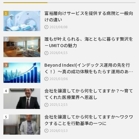
富裕層向けサービスを提供する病院と一般向
けの違い
2023/08/08
誰もが叶えられる、海とともに暮らす贅沢を
－UMITOの魅力
2026/04/15
Beyond Index!(インデックス運用の先を行
く！）～真の成功体験をもたらす運用のあり
方とは～
2025/03/06
会社を譲渡してから何をしてますか？～育て
てくれた医療業界へ恩返し
2025/12/15
会社を譲渡してから何をしてますか～ワクワ
クすることを行動基準の一つに
2026/03/13