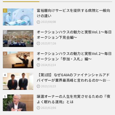
富裕層向けサービスを提供する病院と一般向
けの違い
2023/08/08
オークションハウスの魅力と実態Vol.1～毎日
オークション下見会編～
2023/07/26
オークションハウスの魅力と実態Vol.2～毎日
オークション「参加・入札」編～
2024/02/14
【第1回】なぜGAIAのファイナンシャルアド
バイザーが業界最高峰と言われるのか～お客
様の夢やビジョンの実現を目指す、そのため
2023/10/23
の手段がファイナンシャルプランニングと金
譲渡オーナーの人生を充実させるための『夜
融商品
よく眠れる運用』とは
2023/02/06