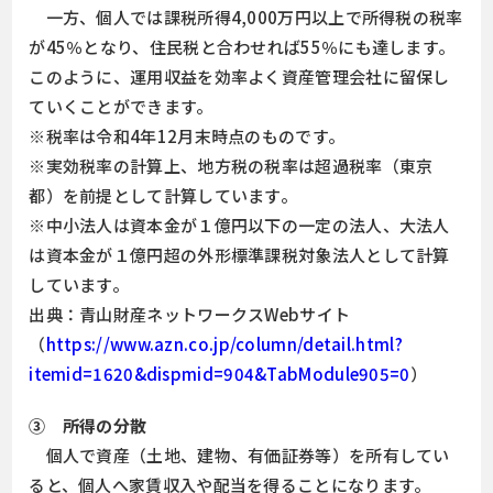
一方、個人では課税所得4,000万円以上で所得税の税率
が45％となり、住民税と合わせれば55％にも達します。
このように、運用収益を効率よく資産管理会社に留保し
ていくことができます。
※税率は令和4年12月末時点のものです。
※実効税率の計算上、地方税の税率は超過税率（東京
都）を前提として計算しています。
※中小法人は資本金が１億円以下の一定の法人、大法人
は資本金が１億円超の外形標準課税対象法人として計算
しています。
出典：青山財産ネットワークスWebサイト
（
https://www.azn.co.jp/column/detail.html?
itemid=1620&dispmid=904&TabModule905=0
）
③ 所得の分散
個人で資産（土地、建物、有価証券等）を所有してい
ると、個人へ家賃収入や配当を得ることになります。