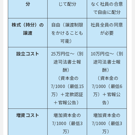
分
じて配分
なく社員の合意
で自由に配分
株式（持分）の
自由（譲渡制限
社員全員の同意
譲渡
をかけることも
が必要
可能）
設立コスト
25万円位～（別
10万円位～（別
途司法書士報
途司法書士報
酬）
酬）
（資本金の
（資本金の
7/1000（最低15
7/1000（最低6
万）＋定款認証
万）＋官報公
＋官報公告）
告）
増資コスト
増加資本金の
増加資本金の
7/1000（最低3
7/1000（最低3
万）
万）