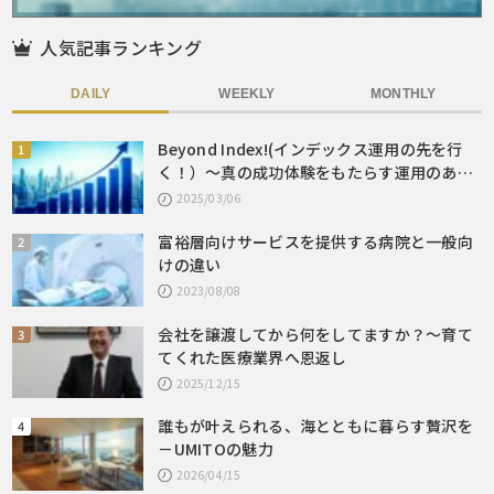
人気記事ランキング
DAILY
WEEKLY
MONTHLY
Beyond Index!(インデックス運用の先を行
く！）～真の成功体験をもたらす運用のあり
方とは～
2025/03/06
富裕層向けサービスを提供する病院と一般向
けの違い
2023/08/08
会社を譲渡してから何をしてますか？～育て
てくれた医療業界へ恩返し
2025/12/15
誰もが叶えられる、海とともに暮らす贅沢を
－UMITOの魅力
2026/04/15