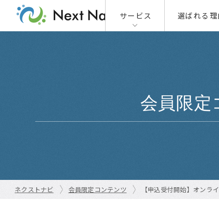
サービス
選ばれる理
01
01-1
01-2
会員限定
02
ネクストナビ
会員限定コンテンツ
【申込受付開始】オンライ