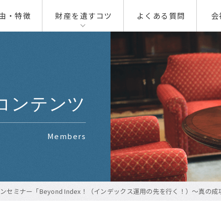
由・特徴
財産を遺すコツ
よくある質問
会
00
01
01
02
02
コンテンツ
03
Members
04
ンセミナー「Beyond Index！（インデックス運用の先を行く！）～真