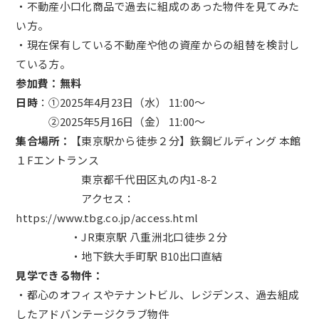
・不動産小口化商品で過去に組成のあった物件を見てみた
い方。
・現在保有している不動産や他の資産からの組替を検討し
ている方。
参加費：無料
日時
：①2025年4月23日（水） 11:00～
②2025年5月16日（金） 11:00～
集合場所：
【東京駅から徒歩２分】鉃鋼ビルディング 本館
１Fエントランス
東京都千代田区丸の内1-8-2
アクセス：
https://www.tbg.co.jp/access.html
・JR東京駅 八重洲北口徒歩２分
・地下鉄大手町駅 B10出口直結
見学できる物件：
・都心のオフィスやテナントビル、レジデンス、過去組成
したアドバンテージクラブ物件