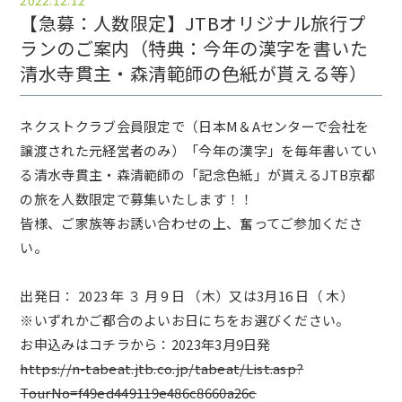
2022.12.12
【急募：人数限定】JTBオリジナル旅行プ
ランのご案内（特典：今年の漢字を書いた
清水寺貫主・森清範師の色紙が貰える等）
ネクストクラブ会員限定で（日本М＆Aセンターで会社を
譲渡された元経営者のみ）「今年の漢字」を毎年書いてい
る清水寺貫主・森清範師の「記念色紙」が貰えるJTB京都
の旅を人数限定で募集いたします！！
皆様、ご家族等お誘い合わせの上、奮ってご参加くださ
い。
出発日： 2023 年 ３ 月 9 日 （木）又は3月16 日（ 木）
※いずれかご都合のよいお日にちをお選びください。
お申込みはコチラから：2023年3月9日発
https://n-tabeat.jtb.co.jp/tabeat/List.asp?
TourNo=f49ed449119e486c8660a26c