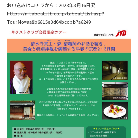
お申込みはコチラから：2023年3月16日発
https://n-tabeat.jtb.co.jp/tabeat/List.asp?
TourNo=aa8b6815e0d64bccbb7a8249