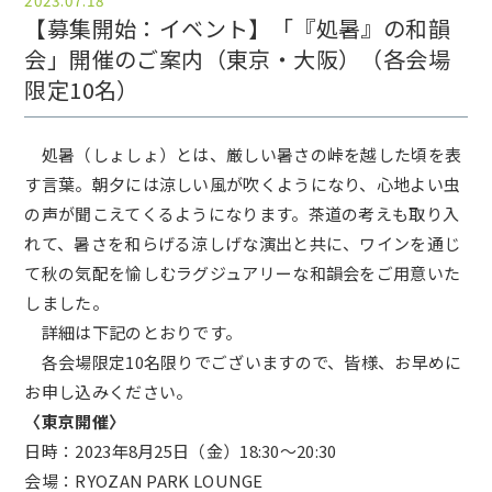
2023.07.18
【募集開始：イベント】「『処暑』の和韻
会」開催のご案内（東京・大阪）（各会場
限定10名）
処暑（しょしょ）とは、厳しい暑さの峠を越した頃を表
す言葉。朝夕には涼しい風が吹くようになり、心地よい虫
の声が聞こえてくるようになります。茶道の考えも取り入
れて、暑さを和らげる涼しげな演出と共に、ワインを通じ
て秋の気配を愉しむラグジュアリーな和韻会をご用意いた
しました。
詳細は下記のとおりです。
各会場限定10名限りでございますので、皆様、お早めに
お申し込みください。
〈東京開催〉
日時：2023年8月25日（金）18:30～20:30
会場：RYOZAN PARK LOUNGE