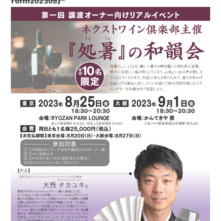
form202308
】