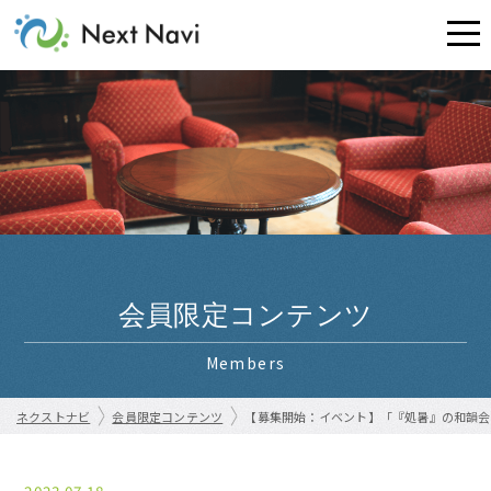
会員限定コンテンツ
Members
ネクストナビ
会員限定コンテンツ
【募集開始：イベント】「『処暑』の和韻会