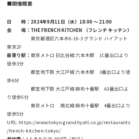
■開催概要
日 時：2024年9月11日（水）18:00 ～ 21:00
会 場：THE FRENCH KITCHEN （フレンチ キッチン）
東京都港区六本木6-10-3 グランド ハイアット
東京2F
最寄り駅：
東京メトロ 日比谷線 六本木駅 1C番出口より
徒歩3分
都営地下鉄 大江戸線 六本木駅 3番出口より徒
歩6分
都営地下鉄 大江戸線 麻布十番駅 A3番出口よ
り徒歩5分
東京メトロ 南北線 麻布十番駅 4番出口より
徒歩5分
URL:
https://www.tokyo.grand.hyatt.co.jp/restaurants
/french-kitchen-tokyo/
参加費：
1人あたり25,000円（税込）