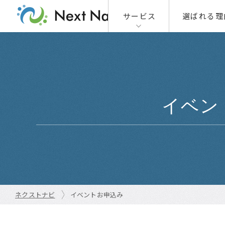
サービス
選ばれる理
01
01-1
01-2
イベン
02
ネクストナビ
イベントお申込み