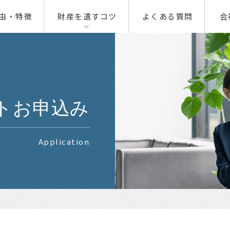
由・特徴
財産を遺すコツ
よくある質問
会
00
01
01
02
02
トお申込み
03
Application
04