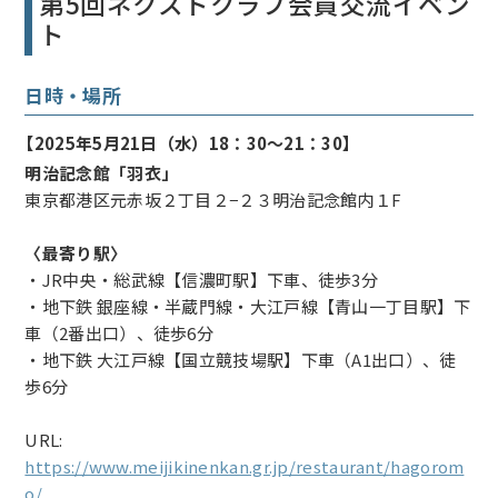
第5回ネクストクラブ会員交流イベン
ト
日時・場所
【2025年5月21日（水）18：30～21：30】
明治記念館「羽衣」
東京都港区元赤坂２丁目２−２３明治記念館内１F
〈最寄り駅〉
・JR中央・総武線【信濃町駅】下車、徒歩3分
・地下鉄 銀座線・半蔵門線・大江戸線【青山一丁目駅】下
車（2番出口）、徒歩6分
・地下鉄 大江戸線【国立競技場駅】下車（A1出口）、徒
歩6分
URL:
https://www.meijikinenkan.gr.jp/restaurant/hagorom
o/