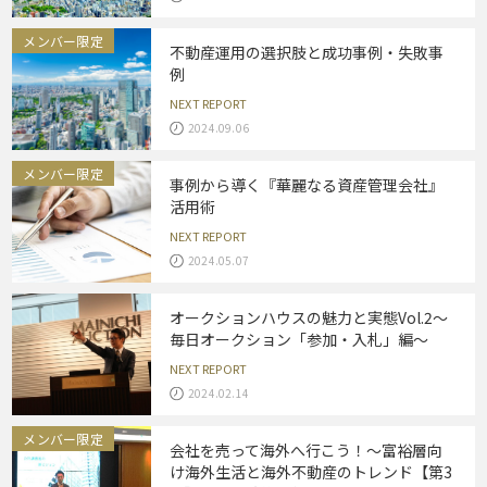
メンバー限定
不動産運用の選択肢と成功事例・失敗事
例
NEXT REPORT
2024.09.06
メンバー限定
事例から導く『華麗なる資産管理会社』
活用術
NEXT REPORT
2024.05.07
オークションハウスの魅力と実態Vol.2～
毎日オークション「参加・入札」編～
NEXT REPORT
2024.02.14
メンバー限定
会社を売って海外へ行こう！～富裕層向
け海外生活と海外不動産のトレンド【第3