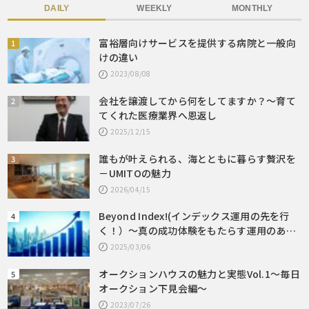
DAILY
WEEKLY
MONTHLY
富裕層向けサービスを提供する病院と一般向
けの違い
2023/08/08
会社を譲渡してから何をしてますか？～育て
てくれた医療業界へ恩返し
2025/12/15
誰もが叶えられる、海とともに暮らす贅沢を
－UMITOの魅力
2026/04/15
Beyond Index!(インデックス運用の先を行
く！）～真の成功体験をもたらす運用のあり
方とは～
2025/03/06
オークションハウスの魅力と実態Vol.1～毎日
オークション下見会編～
2023/07/26